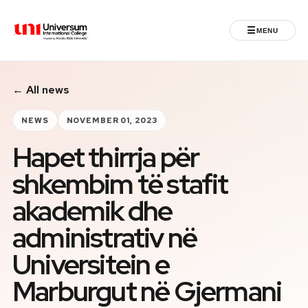
☰
MENU
Universum University
← All news
MENU
Home
NEWS
NOVEMBER 01, 2023
Hapet thirrja për
Admissions
shkembim të stafit
Programs
akademik dhe
Student Life
administrativ në
Universitein e
International
Marburgut në Gjermani
Powered by ASU