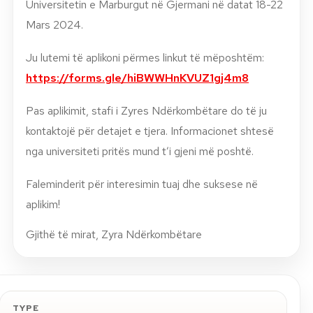
Universitetin e Marburgut në Gjermani në datat 18-22
Mars 2024.
Ju lutemi të aplikoni përmes linkut të mëposhtëm:
https://forms.gle/hiBWWHnKVUZ1gj4m8
Pas aplikimit, stafi i Zyres Ndërkombëtare do të ju
kontaktojë për detajet e tjera. Informacionet shtesë
nga universiteti pritës mund t’i gjeni më poshtë.
Faleminderit për interesimin tuaj dhe suksese në
aplikim!
Gjithë të mirat, Zyra Ndërkombëtare
TYPE