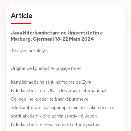
About
Article
News
Java Ndërkombëtare në Universitetin e
Marburg, Gjermani 18-22 Mars 2024
Contact
Të nderuar kolegë,
LANGUAGE
EN
AL
Apply Now
Request Info
Urojmë që ky email të ju gjejë mirë!
SIGN IN
UMS Staff
Kemi kënaqësinë të ju njoftojmë se Zyra
UMS Students
Ndërkombëtare e UNI- Universum International
LMS Canvas
College, në kuadër të bashkëpunimeve
ndërkombëtare, ka hapur aplikimin për shkëmbimin e
stafit akademik dhe administrativ në Javën
Ndërkombëtare në universitetin tonë partner,