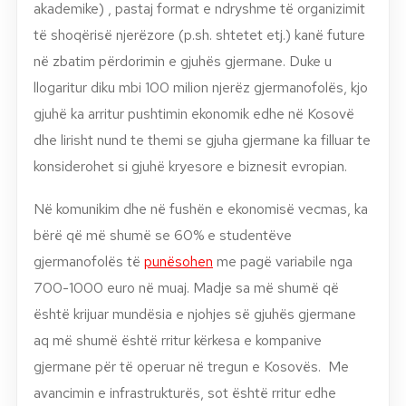
akademike) , pastaj format e ndryshme të organizimit
të shoqërisë njerëzore (p.sh. shtetet etj.) kanë future
në zbatim përdorimin e gjuhës gjermane. Duke u
llogaritur diku mbi 100 milion njerëz gjermanofolës, kjo
gjuhë ka arritur pushtimin ekonomik edhe në Kosovë
dhe lirisht nund te themi se gjuha gjermane ka filluar te
konsiderohet si gjuhë kryesore e biznesit evropian.
Në komunikim dhe në fushën e ekonomisë vecmas, ka
bërë që më shumë se 60% e studentëve
gjermanofolës të
punësohen
me pagë variabile nga
700-1000 euro në muaj. Madje sa më shumë që
është krijuar mundësia e njohjes së gjuhës gjermane
aq më shumë është rritur kërkesa e kompanive
gjermane për të operuar në tregun e Kosovës. Me
avancimin e infrastrukturës, sot është rritur edhe