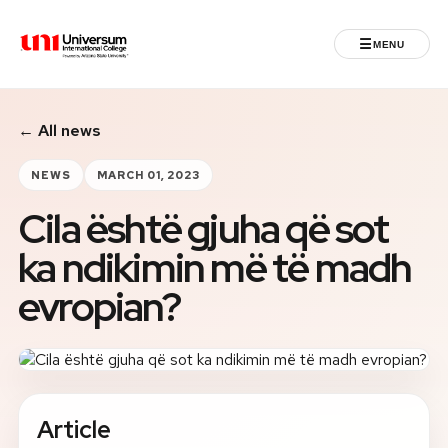
☰
MENU
Universum University
← All news
MENU
Home
NEWS
MARCH 01, 2023
Cila është gjuha që sot
Admissions
ka ndikimin më të madh
Programs
evropian?
Student Life
International
Article
Powered by ASU