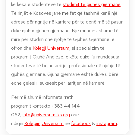
kërkesa e studentëve të
studimit të gjuhës gjermane
.
Të rinjët e Kosovës janë me fat që tashmë kanë një
adresë për ngritje në karrierë për të qenë më të pasur
duke njohur gjuhën gjermane. Nje mundesi shume të
mirë për studim dhe njohje të Gjuhës Gjermane e
ofron dhe
Kolegji Universum
, si specializim të
programit Gjuhë Angleze, e këtë duke i’u mundësuar
studenteve të bëjnë arritje profesionale në njohje të
gjuhës gjermane. Gjuha gjermane është duke u bërë
edhe çelesi i suksesit për arritjen në karrierë..
Për më shumë informata rreth
programit kontakto +383 44 144
062,
info@universum-ks.org
ose
ndiqni
Kolegjin
Universum
në
facebook
&
instagram
.