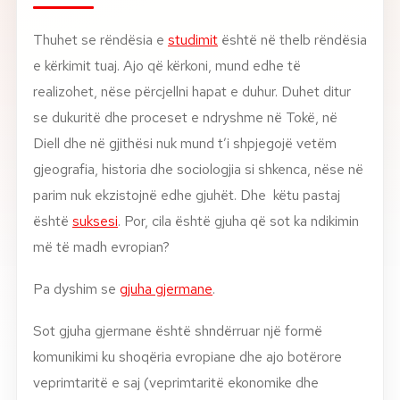
About
Thuhet se rëndësia e
studimit
është në thelb rëndësia
e kërkimit tuaj. Ajo që kërkoni, mund edhe të
News
realizohet, nëse përcjellni hapat e duhur. Duhet ditur
se dukuritë dhe proceset e ndryshme në Tokë, në
Contact
Diell dhe në gjithësi nuk mund t’i shpjegojë vetëm
LANGUAGE
gjeografia, historia dhe sociologjia si shkenca, nëse në
EN
AL
Apply Now
Request Info
parim nuk ekzistojnë edhe gjuhët. Dhe këtu pastaj
është
suksesi
. Por, cila është gjuha që sot ka ndikimin
SIGN IN
UMS Staff
më të madh evropian?
UMS Students
LMS Canvas
Pa dyshim se
gjuha gjermane
.
Sot gjuha gjermane është shndërruar një formë
komunikimi ku shoqëria evropiane dhe ajo botërore
veprimtaritë e saj (veprimtaritë ekonomike dhe